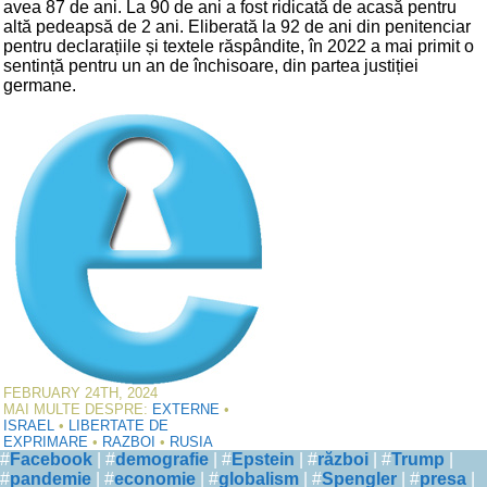
avea 87 de ani. La 90 de ani a fost ridicată de acasă pentru
altă pedeapsă de 2 ani. Eliberată la 92 de ani din penitenciar
pentru declarațiile și textele răspândite, în 2022 a mai primit o
sentință pentru un an de închisoare, din partea justiției
germane.
FEBRUARY 24TH, 2024
MAI MULTE DESPRE:
EXTERNE
•
ISRAEL
•
LIBERTATE DE
EXPRIMARE
•
RAZBOI
•
RUSIA
#
Facebook
| #
demografie
| #
Epstein
| #
război
| #
Trump
|
#
pandemie
| #
economie
| #
globalism
| #
Spengler
| #
presa
|