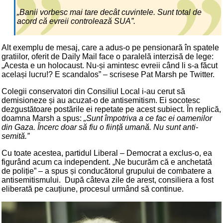
„Banii vorbesc mai tare decât cuvintele. Sunt total de
acord că evreii controlează SUA”.
Alt exemplu de mesaj, care a adus-o pe pensionară în spatele
gratiilor, oferit de Daily Mail face o paralelă interzisă de lege:
„Acesta e un holocaust. Nu-și amintesc evreii când li s-a făcut
același lucru!? E scandalos” – scrisese Pat Marsh pe Twitter.
Colegii conservatori din Consiliul Local i-au cerut să
demisioneze și au acuzat-o de antisemitism. Ei socotesc
dezgustătoare postările ei repetate pe acest subiect. În replică,
doamna Marsh a spus:
„Sunt împotriva a ce fac ei oamenilor
din Gaza. Încerc doar să fiu o ființă umană. Nu sunt anti-
semită.”
Cu toate acestea, partidul Liberal – Democrat a exclus-o, ea
figurând acum ca independent. „Ne bucurăm că e anchetată
de poliție” – a spus și conducătorul grupului de combatere a
antisemitismului. După câteva zile de arest, consiliera a fost
eliberată pe cauțiune, procesul urmând să continue.