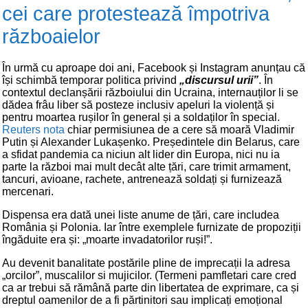
cei care protestează împotriva
războaielor
În urmă cu aproape doi ani, Facebook și Instagram anunțau că
își schimbă temporar politica privind
„discursul urii”
. În
contextul declanșării războiului din Ucraina, internauților li se
dădea frâu liber să posteze inclusiv apeluri la violență și
pentru moartea rușilor în general și a soldaților în special.
Reuters nota
chiar permisiunea de a cere să moară Vladimir
Putin și Alexander Lukașenko. Președintele din Belarus, care
a sfidat pandemia ca niciun alt lider din Europa, nici nu ia
parte la război mai mult decât alte țări, care trimit armament,
tancuri, avioane, rachete, antrenează soldați și furnizează
mercenari.
Dispensa era dată unei liste anume de țări, care includea
România și Polonia. Iar între exemplele furnizate de propoziții
îngăduite era și: „moarte invadatorilor ruși!”.
Au devenit banalitate postările pline de imprecații la adresa
„orcilor”, muscalilor si mujicilor. (Termeni pamfletari care cred
ca ar trebui să rămână parte din libertatea de exprimare, ca și
dreptul oamenilor de a fi părtinitori sau implicați emoțional