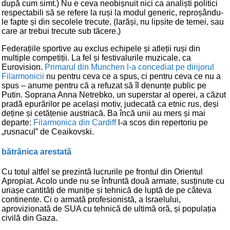
după cum simt.) Nu e ceva neobișnuit nici ca analiști politici
respectabili să se refere la ruși la modul generic, reproșându-
le fapte și din secolele trecute. (Iarăși, nu lipsite de temei, sau
care ar trebui trecute sub tăcere.)
Federațiile sportive au exclus echipele și atleții ruși din
multiple competiții. La fel și festivalurile muzicale, ca
Eurovision.
Primarul din Munchen l-a concediat pe dirijorul
Filarmonicii
nu pentru ceva ce a spus, ci pentru ceva ce nu a
spus – anume pentru că a refuzat să îl denunțe public pe
Putin. Soprana Anna Netrebko, un superstar al operei, a căzut
pradă epurărilor pe același motiv, judecată ca etnic rus, deși
deține și cetățenie austriacă. Ba încă unii au mers și mai
departe:
Filarmonica din Cardiff
l-a scos din repertoriu pe
„rusnacul” de Ceaikovski.
bătrânica arestată
Cu totul altfel se prezintă lucrurile pe frontul din Orientul
Apropiat. Acolo unde nu se înfruntă două armate, susținute cu
uriașe cantități de muniție și tehnică de luptă de pe câteva
continente. Ci o armată profesionistă, a Israelului,
aprovizionată de SUA cu tehnică de ultimă oră, și populația
civilă din Gaza.