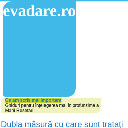
evadare.ro
Ce am scris mai important
Ghiduri pentru înțelegerea mai în profunzime a
Marii Resetări
Dubla măsură cu care sunt tratați