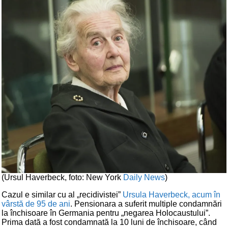
(Ursul Haverbeck, foto: New York
Daily News
)
Cazul e similar cu al „recidivistei”
Ursula Haverbeck, acum în
vârstă de 95 de ani
. Pensionara a suferit multiple condamnări
la închisoare în Germania pentru „negarea Holocaustului”.
Prima dată a fost condamnată la 10 luni de închisoare, când