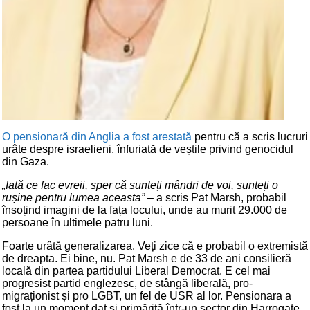
O pensionară din Anglia a fost arestată
pentru că a scris lucruri
urâte despre israelieni, înfuriată de veștile privind genocidul
din Gaza.
„Iată ce fac evreii, sper că sunteți mândri de voi, sunteți o
rușine pentru lumea aceasta”
– a scris Pat Marsh, probabil
însoțind imagini de la fața locului, unde au murit 29.000 de
persoane în ultimele patru luni.
Foarte urâtă generalizarea. Veți zice că e probabil o extremistă
de dreapta. Ei bine, nu. Pat Marsh e de 33 de ani consilieră
locală din partea partidului Liberal Democrat. E cel mai
progresist partid englezesc, de stângă liberală, pro-
migraționist și pro LGBT, un fel de USR al lor. Pensionara a
fost la un moment dat și primăriță într-un sector din Harrogate,