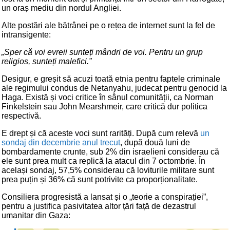
un oraș mediu din nordul Angliei.
Alte postări ale bătrânei pe o rețea de internet sunt la fel de
intransigente:
„Sper că voi evreii sunteți mândri de voi. Pentru un grup
religios, sunteți malefici.”
Desigur, e greșit să acuzi toată etnia pentru faptele criminale
ale regimului condus de Netanyahu, judecat pentru genocid la
Haga. Există și voci critice în sânul comunității, ca Norman
Finkelstein sau John Mearshmeir, care critică dur politica
respectivă.
E drept și că aceste voci sunt rarități. După cum relevă
un
sondaj din decembrie anul trecut
, după două luni de
bombardamente crunte, sub 2% din israelieni considerau că
ele sunt prea mult ca replică la atacul din 7 octombrie. În
același sondaj, 57,5% considerau că loviturile militare sunt
prea puțin și 36% că sunt potrivite ca proporționalitate.
Consiliera progresistă a lansat și o „teorie a conspirației”,
pentru a justifica pasivitatea altor țări față de dezastrul
umanitar din Gaza: