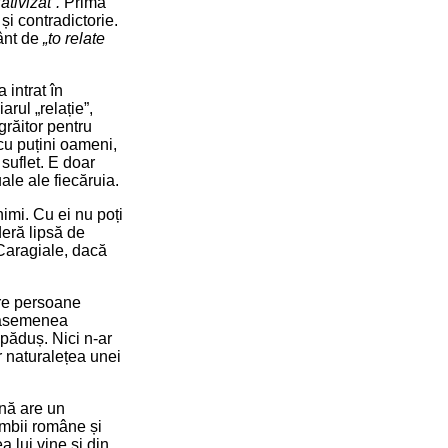
ativizat”.
Prima
 și contradictorie.
vânt de
„to relate
 intrat în
arul „relație”,
grăitor pentru
 cu puțini oameni,
 suflet. E doar
ale ale fiecăruia.
onimi. Cu ei nu poți
deră lipsă de
 Caragiale, dacă
tre persoane
u asemenea
repăduș. Nici n-ar
r naturalețea unei
nă are un
imbii române și
 lui vine și din