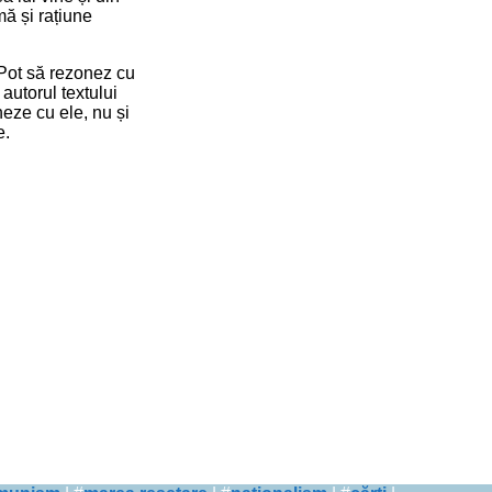
mă și rațiune
Pot să rezonez cu
autorul textului
eze cu ele, nu și
e.