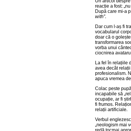
Un articol despre
reacție a fost: „
După care mi-a pic
with”
.
Dar cum l-aș fi tr
vocabularul corpo
doar că o golește
transformarea soci
vorba unui cântec.
ciocnirea avatarur
La fel în relațiile
avea decât relații
profesionalism. N
apuca vremea de
Colac peste pupăz
incapabile să „re
ocupație, ar fi ști
fi frumos. Relați
relații artificiale.
Verbul englezes
„neologism mai v
redă tocmai aprop