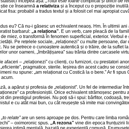
 statistici începea așa:
„Totul este foarte complicat și dificil de rel
nu știe ce înseamnă
a relativiza
și a început cu o propoziție inutilă
at fisa: probabil a tradus textul și a folosit cel mai apropiat cu
adus eu? Că nu-i găsesc un echivalent neaoș. Hm. În ultimii ani a
ratist barbarul:
„a relaționa”
. E un verb, care pleacă de la famili
 de miez, o transformă în fenomen superficial, exterior. Verbul e 
etății. Pe rețelele sociale, „relaționezi” cu multe persoane, dar
 Nu se petrece o cunoaștere autentică și o trăire, de la suflet la
ilor unor oameni, „îmbrățișarea” sau trânta dintre carcasele virtu
 de afaceri – „relaționezi” cu clienți, cu furnizori, cu prestatori an
 „eficiente”, pragmatice, sterile. Ieșirea din acest cadru se consi
imeni nu spune: „am relaționat cu Costică la o bere.” Ar fi spus
 acum.
ă, a apărut și profesia de „relaționist”. Un fel de intermediar în
laționeze” ca profesioniștii. Orice echivalent strămoșesc pentr
rbit din prestigiul profesiei. Nu poți să-i spui: bârfitor, codoașă, t
onistul e cu atât mai bun, cu cât reușește să imite mai convingăto
c
„to relate”
are un sens aproape pe dos. Pentru care limba româ
echi” – oximoronic spus.
„A rezona”
vine din epoca frunțuzirii l
ierea intimă mentală, bazată pe experiență comună. Frumusețea