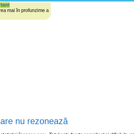
rtant
rea mai în profunzime a
 care nu rezonează