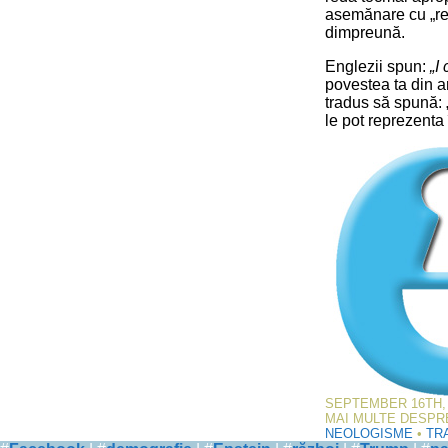
asemănare cu „rezo
dimpreună.
Englezii spun:
„I
povestea ta din ar
tradus să spună: 
le pot reprezenta 
SEPTEMBER 16TH, 
MAI MULTE DESPR
NEOLOGISME
•
TR