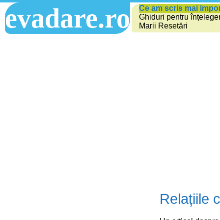
evadare.ro
Ce am scris mai impo
Ghiduri pentru înțelege
Marii Resetări
Relațiile