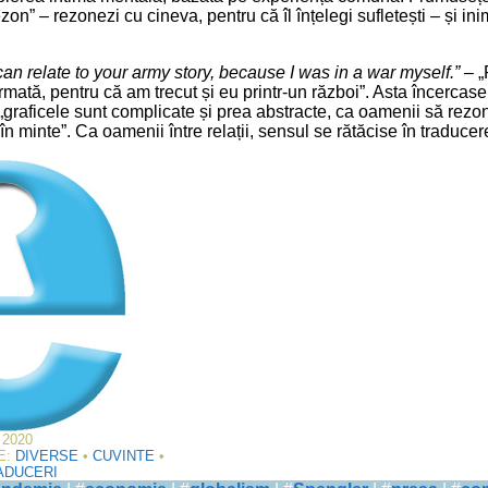
n” – rezonezi cu cineva, pentru că îl înțelegi sufletești – și ini
 can relate to your army story, because I was in a war myself.”
– „
mată, pentru că am trecut și eu printr-un război”. Asta încercase 
„graficele sunt complicate și prea abstracte, ca oamenii să rezon
în minte”. Ca oamenii între relații, sensul se rătăcise în traducer
2020
E:
DIVERSE
•
CUVINTE
•
ADUCERI