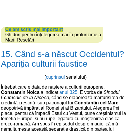
Ce am scris mai important
Ghiduri pentru înțelegerea mai în profunzime a
Marii Resetări
15. Când s-a născut Occidentul?
Apariția culturii faustice
(
cuprinsul
serialului)
Întrebat care e data de naștere a culturii europene,
Constantin Noica
a indicat
anul 325
. E vorba de
Sinodul
Ecumenic de la Niceea
, când se elaborează mărturisirea de
credință creștină, sub patronajul lui
Constantin cel Mare
–
deopotrivă împărat al Romei și al Bizanțului. Alegerea îmi
place, pentru că împacă Estul cu Vestul, pune creștinismul la
temelia Europei și nu rupe legătura cu moștenirea clasică
greco-romană. Am spus în episodul despre magic, că mă
nemulțumește această separație drastică din partea lui