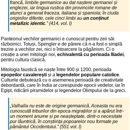
francă, limbile germanice au dat naștere germanei și
englezei, iar
lingua rustica
din provinciile romane de
atunci a generat fraceza, italiana și spaniola; în ciuda
originilor diferite, cele cinci limbi au
un conținut
metafizic identic
.” (414, vol. I)
Panteonul vechilor germanici e cunoscut pentru zeii săi
războinici. Totuși, Spengler e de părere că n-a fost o simplă
trezire a vechilor zei, nici o întoarcere la păgânism. Ci o
creație a unei mitologii noi,
echivalentă cu perioada Iliadei
,
pentru cultura clasică.
Mitologia faustică se naște între 900 și 1200, perioada
epopeilor cavalerești
și a
legendelor populare catolice
.
Culturile debutează cu o asemenea perioadă de creativitate
debordantă, care în India ar corespunde epocii vedelor, iar în
Egipt, ridicării piramidelor și legendelor Olimpului de la greci.
„Valhalla nu este de origine germanică. Aceasta nu era
cunoscută triburilor din epoca migrațiilor și a apărut într-
un moment anume și pe neașteptate, dintr-o necesitate
pur lăuntrică, în conștiința popoarelor nou formate pe
pământul Occidentului.” (551 vol. I)