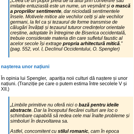
„Ceea ce un popor preia de la altul prin convertire sau
imitație entuziastă este un nume, un veșmânt și
o mască
a propriilor sentimente
, dar niciodată sentimentele
însele. Motivele mitice ale vechilor celți și ale vechilor
germani, la fel ca și tezaurul de forme transmise de
călugări învățați și tezaurul tuturor credințelor orientale
creștine, adoptate în întregime de Biserica occidentală,
trebuie considerate materia din care sufletul faustic al
acelor secole își extrage
propria arhitectură mitică
.”
(pag. 552, vol. I, Declinul Occidentului, O. Spengler)
nașterea unor națiuni
În opinia lui Spengler, apariția noii culturi dă naștere și unor
națiuni. (Tranziție pe care o putem estima între secolele V și
XII.)
„Limbile primitive nu oferă nici o
bază pentru ideile
abstracte
. Dar la începutul fiecărei culturi are loc o
schimbare capabilă să redea cele mai înalte probleme și
simboluri în dezvoltarea sa.
Astfel, concomitent cu
stilul romanic
, cam în epoca