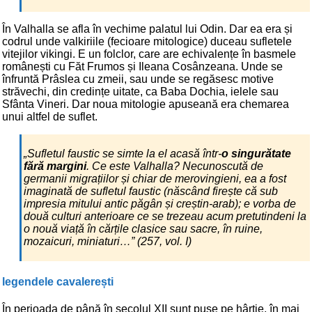
În Valhalla se afla în vechime palatul lui Odin. Dar ea era și
codrul unde valkiriile (fecioare mitologice) duceau sufletele
vitejilor vikingi. E un folclor, care are echivalențe în basmele
românești cu Făt Frumos și Ileana Cosânzeana. Unde se
înfruntă Prâslea cu zmeii, sau unde se regăsesc motive
străvechi, din credințe uitate, ca Baba Dochia, ielele sau
Sfânta Vineri. Dar noua mitologie apuseană era chemarea
unui altfel de suflet.
„Sufletul faustic se simte la el acasă într-
o singurătate
fără margini
. Ce este Valhalla? Necunoscută de
germanii migrațiilor și chiar de merovingieni, ea a fost
imaginată de sufletul faustic (născând firește că sub
impresia mitului antic păgân și creștin-arab); e vorba de
două culturi anterioare ce se trezeau acum pretutindeni la
o nouă viață în cărțile clasice sau sacre, în ruine,
mozaicuri, miniaturi…” (257, vol. I)
legendele cavalerești
În perioada de până în secolul XII sunt puse pe hârtie, în mai