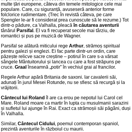
multe țări europene, câteva din temele mitologice cele mai
populare. Care, cu siguranță, avuseseră anterior forme
folclorice rudimentare. (Trec în revistă câteva, pe care
Spengler le-ar fi considerat prea cunoscute să le rezume.) Tot
dintr-o pădure, ca Valhalla, pleacă
în căutarea aventurii
tânărul
Parsifal
. El va fi recuperat secole mai târziu, de
romantici și pus pe muzică de Wagner.
Parsifal se alătură miticului rege
Arthur
, strămoș spiritual
pentru galezi și englezi. Ei fac parte dintr-un ordin, care
păzește relicve sacre creștine – potirul în care s-a vărsat
sângele Mântuitorului și lancea cu care a fost străpuns pe
cruce.
Graal
înseamnă „potir” în vechiul grai al francilor.
Regele Arthur apără Britania de saxoni. Iar cavalerii săi,
adunați în jurul Mesei Rotunde, nu se sfiesc să recurgă și la
vrăjitorii.
Cântecul lui Roland
îl are ca erou pe nepotul lui Carol cel
Mare. Roland moare ca martir în lupta cu musulmanii sarazini
și sufletul lui ajunge în Rai. Exact ca strămoșii săi păgâni, duși
în Valhalla.
Similar,
Cântecul Cidului
, poemul contemporan spaniol,
prezintă aventurile în războiul cu maurii.