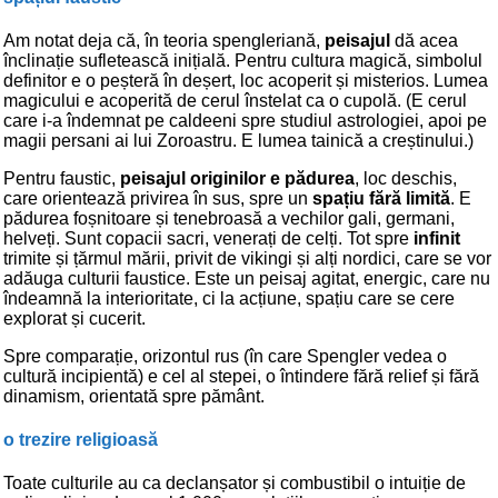
Am notat deja că, în teoria spengleriană,
peisajul
dă acea
înclinație sufletească inițială. Pentru cultura magică, simbolul
definitor e o peșteră în deșert, loc acoperit și misterios. Lumea
magicului e acoperită de cerul înstelat ca o cupolă. (E cerul
care i-a îndemnat pe caldeeni spre studiul astrologiei, apoi pe
magii persani ai lui Zoroastru. E lumea tainică a creștinului.)
Pentru faustic,
peisajul originilor e pădurea
, loc deschis,
care orientează privirea în sus, spre un
spațiu fără limită
. E
pădurea foșnitoare și tenebroasă a vechilor gali, germani,
helveți. Sunt copacii sacri, venerați de celți. Tot spre
infinit
trimite și țărmul mării, privit de vikingi și alți nordici, care se vor
adăuga culturii faustice. Este un peisaj agitat, energic, care nu
îndeamnă la interioritate, ci la acțiune, spațiu care se cere
explorat și cucerit.
Spre comparație, orizontul rus (în care Spengler vedea o
cultură incipientă) e cel al stepei, o întindere fără relief și fără
dinamism, orientată spre pământ.
o trezire religioasă
Toate culturile au ca declanșator și combustibil o intuiție de