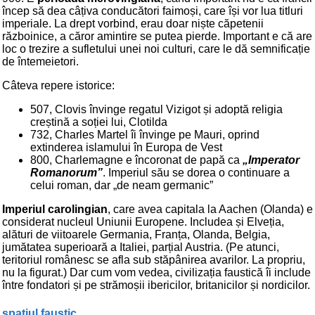
încep să dea câțiva conducători faimoși, care își vor lua titluri
imperiale. La drept vorbind, erau doar niște căpetenii
războinice, a căror amintire se putea pierde. Important e că are
loc o trezire a sufletului unei noi culturi, care le dă semnificație
de întemeietori.
Câteva repere istorice:
507, Clovis învinge regatul Vizigot și adoptă religia
creștină a soției lui, Clotilda
732, Charles Martel îi învinge pe Mauri, oprind
extinderea islamului în Europa de Vest
800, Charlemagne e încoronat de papă ca
„Imperator
Romanorum”
. Imperiul său se dorea o continuare a
celui roman, dar „de neam germanic”
Imperiul carolingian
, care avea capitala la Aachen (Olanda) e
considerat nucleul Uniunii Europene. Includea și Elveția,
alături de viitoarele Germania, Franța, Olanda, Belgia,
jumătatea superioară a Italiei, parțial Austria. (Pe atunci,
teritoriul românesc se afla sub stăpânirea avarilor. La propriu,
nu la figurat.) Dar cum vom vedea, civilizația faustică îi include
între fondatori și pe strămoșii ibericilor, britanicilor și nordicilor.
spațiul faustic