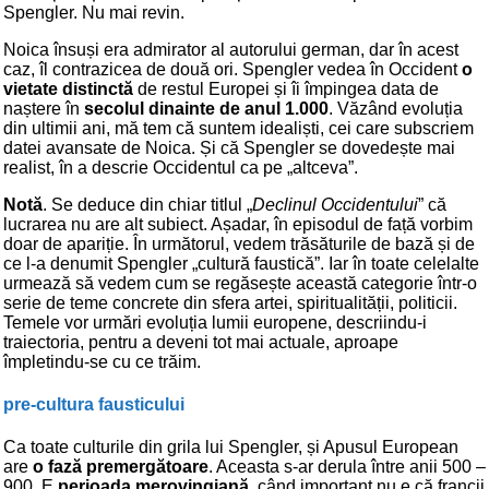
Spengler. Nu mai revin.
Noica însuși era admirator al autorului german, dar în acest
caz, îl contrazicea de două ori. Spengler vedea în Occident
o
vietate distinctă
de restul Europei și îi împingea data de
naștere în
secolul dinainte de anul 1.000
. Văzând evoluția
din ultimii ani, mă tem că suntem idealiști, cei care subscriem
datei avansate de Noica. Și că Spengler se dovedește mai
realist, în a descrie Occidentul ca pe „altceva”.
Notă
. Se deduce din chiar titlul „
Declinul Occidentului
” că
lucrarea nu are alt subiect. Așadar, în episodul de față vorbim
doar de apariție. În următorul, vedem trăsăturile de bază și de
ce l-a denumit Spengler „cultură faustică”. Iar în toate celelalte
urmează să vedem cum se regăsește această categorie într-o
serie de teme concrete din sfera artei, spiritualității, politicii.
Temele vor urmări evoluția lumii europene, descriindu-i
traiectoria, pentru a deveni tot mai actuale, aproape
împletindu-se cu ce trăim.
pre-cultura fausticului
Ca toate culturile din grila lui Spengler, și Apusul European
are
o fază premergătoare
. Aceasta s-ar derula între anii 500 –
900. E
perioada merovingiană
, când important nu e că francii