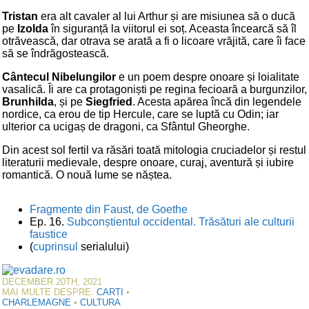
Tristan
era alt cavaler al lui Arthur și are misiunea să o ducă
pe
Izolda
în siguranță la viitorul ei soț. Aceasta încearcă să îl
otrăvească, dar otrava se arată a fi o licoare vrăjită, care îi face
să se îndrăgostească.
Cântecul Nibelungilor
e un poem despre onoare și loialitate
vasalică. Îi are ca protagoniști pe regina fecioară a burgunzilor,
Brunhilda
, și pe
Siegfried
. Acesta apărea încă din legendele
nordice, ca erou de tip Hercule, care se luptă cu Odin; iar
ulterior ca ucigaș de dragoni, ca Sfântul Gheorghe.
Din acest sol fertil va răsări toată mitologia cruciadelor și restul
literaturii medievale, despre onoare, curaj, aventură și iubire
romantică. O nouă lume se năștea.
Fragmente din Faust, de Goethe
Ep. 16.
Subconștientul occidental. Trăsături ale culturii
faustice
(
cuprinsul
serialului)
DECEMBER 20TH, 2021
MAI MULTE DESPRE:
CARTI
•
CHARLEMAGNE
•
CULTURA