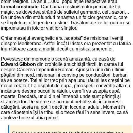
ordin religios. La anul 1.000, populațiile respective erau
formal creștinate
. Dar haina creștinismului primar, de tip
magic, se dovedea străină de sufletul germanic, celt, saxon…
De undeva din străfunduri renăștea un folclor germanic, care
se împletea cu legende creștine. Trăsături ale zeilor nordici se
împrumutau în folclor vieților sfinților.
Chiar mesajul evanghelic era „adaptat” de misionarii veniți
dinspre Mediterana. Astfel încât Hristos era prezentat cu latura
triumfătoare asupra morții, decât cu mistica smereniei.
Povestesc din memorie o scenă amuzantă, culeasă de
Edward Gibbon
din cronicile antichității târzii, în cartea lui
despre Căderea Imperiului Roman. Ajunși la unii din ultimii
păgâni din nord, misionarii îi conving pe conducătorii barbari
să se boteze. Toți ai lor trec prin apa unui râu și ies creștini pe
malul celălalt. La ospățul de după, proaspeții convertiți află cu
încântare despre bucuriile raiului, care îi va aștepta după
moarte. Deodată, unul din ei întreabă unde sunt părinții și
strămoșii lor. De vreme ce au murit nebotezați, îi lămuresc
călugării, aceia nu pot fi decât în focurile iadului. Moment în
care căpetenia își ia tribul și o trece râul în sens invers, ca să
anuleze botezul abia primit.