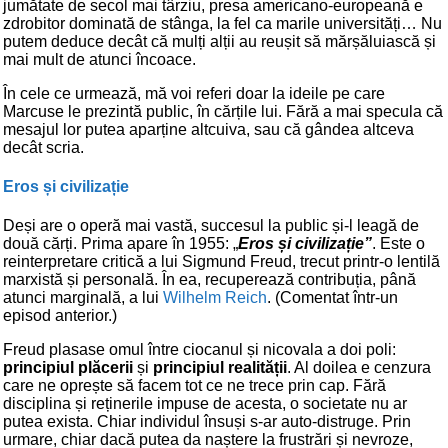
jumătate de secol mai târziu, presa americano-europeană e
zdrobitor dominată de stânga, la fel ca marile universități… Nu
putem deduce decât că mulți alții au reușit să mărșăluiască și
mai mult de atunci încoace.
În cele ce urmează, mă voi referi doar la ideile pe care
Marcuse le prezintă public, în cărțile lui. Fără a mai specula că
mesajul lor putea aparține altcuiva, sau că gândea altceva
decât scria.
Eros și civilizație
Deși are o operă mai vastă, succesul la public și-l leagă de
două cărți. Prima apare în 1955: „
Eros și civilizație”
. Este o
reinterpretare critică a lui Sigmund Freud, trecut printr-o lentilă
marxistă și personală. În ea, recuperează contribuția, până
atunci marginală, a lui
Wilhelm Reich
. (Comentat într-un
episod anterior.)
Freud plasase omul între ciocanul și nicovala a doi poli:
principiul plăcerii
și
principiul realității
. Al doilea e cenzura
care ne oprește să facem tot ce ne trece prin cap. Fără
disciplina și reținerile impuse de acesta, o societate nu ar
putea exista. Chiar individul însuși s-ar auto-distruge. Prin
urmare, chiar dacă putea da naștere la frustrări și nevroze,