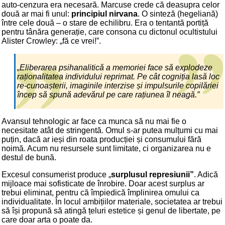
auto-cenzura era necesară. Marcuse crede că deasupra celor
două ar mai fi unul:
principiul nirvana
. O sinteză (hegeliană)
între cele două – o stare de echilibru. Era o tentantă portiță
pentru tânăra generație, care consona cu dictonul ocultistului
Alister Crowley: „fă ce vrei!”.
„Eliberarea psihanalitică a memoriei face să explodeze
raționalitatea individului reprimat. Pe cât cogniția lasă loc
re-cunoașterii, imaginile interzise și impulsurile copilăriei
încep să spună adevărul pe care rațiunea îl neagă.”
Avansul tehnologic ar face ca munca să nu mai fie o
necesitate atât de stringentă. Omul s-ar putea mulțumi cu mai
puțin, dacă ar ieși din roata producției și consumului fără
noimă. Acum nu resursele sunt limitate, ci organizarea nu e
destul de bună.
Excesul consumerist produce „
surplusul represiunii”
. Adică
mijloace mai sofisticate de înrobire. Doar acest surplus ar
trebui eliminat, pentru că împiedică împlinirea omului ca
individualitate. În locul ambițiilor materiale, societatea ar trebui
să își propună să atingă țeluri estetice și genul de libertate, pe
care doar arta o poate da.