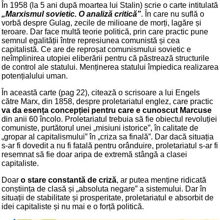
În 1958 (la 5 ani după moartea lui Stalin) scrie o carte intitulată
„Marxismul sovietic. O analiză critică”
. În care nu suflă o
vorbă despre Gulag, zecile de milioane de morți, lagăre și
teroare. Dar face multă teorie politică, prin care practic pune
semnul egalității între represiunea comunistă și cea
capitalistă. Ce are de reproșat comunismului sovietic e
neîmplinirea utopiei eliberării pentru că păstrează structurile
de control ale statului. Menținerea statului împiedica realizarea
potențialului uman.
În această carte (pag 22), citează o scrisoare a lui Engels
către Marx, din 1858, despre proletariatul englez, care practic
va da esența concepției pentru care e cunoscut Marcuse
din anii 60 încolo. Proletariatul trebuia să fie obiectul revoluției
comuniste, purtătorul unei „misiuni istorice”, în calitate de
„gropar al capitalismului” în „criza sa finală”. Dar dacă situația
s-ar fi dovedit a nu fi fatală pentru orânduire, proletariatul s-ar fi
resemnat să fie doar aripa de extremă stângă a clasei
capitaliste.
Doar
o stare constantă de criză
, ar putea menține ridicată
conștiința de clasă și „absoluta negare” a sistemului. Dar în
situații de stabilitate și prosperitate, proletariatul e absorbit de
idei capitaliste și nu mai e o forță politică.