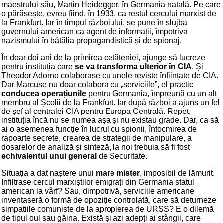
maestrului său, Martin Heidegger, în Germania natală. Pe care
o părăsește, evreu fiind, în 1933, ca restul cercului marxist de
la Frankfurt. Iar în timpul războiului, se pune în slujba
guvernului american ca agent de informații, împotriva
nazismului în bătălia propagandistică și de spionaj.
În doar doi ani de la primirea cetățeniei, ajunge să lucreze
pentru instituția care
se va transforma ulterior în CIA
. Și
Theodor Adorno colaborase cu unele reviste înființate de CIA.
Dar Marcuse nu doar colabora cu „serviciile”, el practic
conducea operațiunile
pentru Germania, împreună cu un alt
membru al Școlii de la Frankfurt. Iar după război a ajuns un fel
de șef al centralei CIA pentru Europa Centrală. Repet,
instituția încă nu se numea așa și nu existau grade. Dar, ca să
ai o asemenea funcție în lucrul cu spionii, întocmirea de
rapoarte secrete, crearea de strategii de manipulare, a
dosarelor de analiză și sinteză, la noi trebuia să fi fost
echivalentul unui general
de Securitate.
Situația a dat naștere unui
mare mister
, imposibil de lămurit.
Infiltrase cercul marxiștilor emigrați din Germania statul
american la vârf? Sau, dimpotrivă, serviciile americane
inventaseră o formă de opoziție controlată, care să deturneze
simpatiile comuniste de la apropierea de URSS? E o dilemă
de tipul oul sau găina. Există și azi adepți ai stângii, care