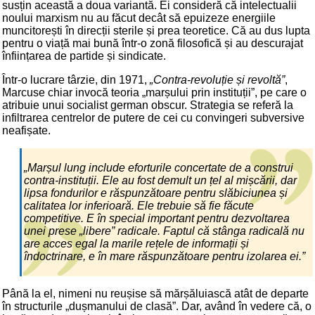
susțin această a doua variantă. Ei consideră că intelectualii
noului marxism nu au făcut decât să epuizeze energiile
muncitorești în direcții sterile și prea teoretice. Că au dus lupta
pentru o viață mai bună într-o zonă filosofică și au descurajat
înființarea de partide și sindicate.
Într-o lucrare târzie, din 1971,
„Contra-revoluție și revoltă”
,
Marcuse chiar invocă teoria „marșului prin instituții”, pe care o
atribuie unui socialist german obscur. Strategia se referă la
infiltrarea centrelor de putere de cei cu convingeri subversive
neafișate.
„Marșul lung include eforturile concertate de a construi
contra-instituții. Ele au fost demult un țel al mișcării, dar
lipsa fondurilor e răspunzătoare pentru slăbiciunea și
calitatea lor inferioară. Ele trebuie să fie făcute
competitive. E în special important pentru dezvoltarea
unei prese „libere” radicale. Faptul că stânga radicală nu
are acces egal la marile rețele de informații și
îndoctrinare, e în mare răspunzătoare pentru izolarea ei.”
Până la el, nimeni nu reușise să mărșăluiască atât de departe
în structurile „dușmanului de clasă”. Dar, având în vedere că, o