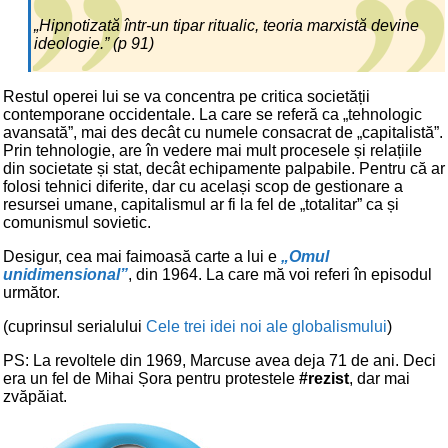
„Hipnotizată într-un tipar ritualic, teoria marxistă devine
ideologie.” (p 91)
Restul operei lui se va concentra pe critica societății
contemporane occidentale. La care se referă ca „tehnologic
avansată”, mai des decât cu numele consacrat de „capitalistă”.
Prin tehnologie, are în vedere mai mult procesele și relațiile
din societate și stat, decât echipamente palpabile. Pentru că ar
folosi tehnici diferite, dar cu același scop de gestionare a
resursei umane, capitalismul ar fi la fel de „totalitar” ca și
comunismul sovietic.
Desigur, cea mai faimoasă carte a lui e
„Omul
unidimensional”
, din 1964. La care mă voi referi în episodul
următor.
(cuprinsul serialului
Cele trei idei noi ale globalismului
)
PS: La revoltele din 1969, Marcuse avea deja 71 de ani. Deci
era un fel de Mihai Șora pentru protestele
#rezist
, dar mai
zvăpăiat.