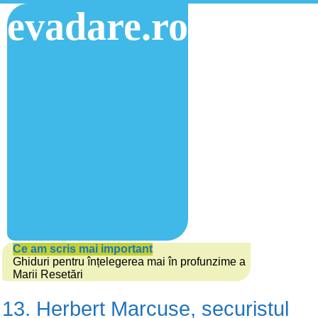
evadare.ro
Ce am scris mai important
Ghiduri pentru înțelegerea mai în profunzime a
Marii Resetări
13. Herbert Marcuse, securistul