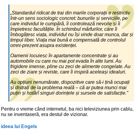
„Standardul ridicat de trai din marile corporații e restrictiv
într-un sens sociologic concret: bunurile și serviciile, pe
care individul le cumpără, îi controlează nevoile și îi
împietresc facultățile. În schimbul mărfurilor, care îi
îmbogățesc viața, individul nu își vinde doar munca, dar și
timpul liber. Viața mai bună e compensată de controlul
omni-prezent asupra existenței.
Oamenii locuiesc în apartamente concentrate și au
automobile cu care nu mai pot evada în alte lumi. Au
frigidere imense, pline cu zeci de alimente congelate. Au
zeci de ziare și reviste, care îi inspiră aceleași idealuri.
Au opțiuni nenumărate, dispozitive care să-i țină ocupați
și distrați de la problema reală – că ar putea munci mai
puțin și hotărî singuri dorințele și sursele de satisfacție.”
Pentru o vreme când internetul, ba nici televiziunea prin cablu,
nu se inventaseră, era destul de vizionar.
ideea lui Engels