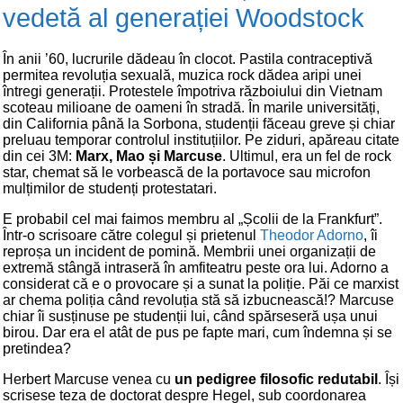
vedetă al generației Woodstock
În anii ’60, lucrurile dădeau în clocot. Pastila contraceptivă
permitea revoluția sexuală, muzica rock dădea aripi unei
întregi generații. Protestele împotriva războiului din Vietnam
scoteau milioane de oameni în stradă. În marile universități,
din California până la Sorbona, studenții făceau greve și chiar
preluau temporar controlul instituțiilor. Pe ziduri, apăreau citate
din cei 3M:
Marx, Mao și Marcuse
. Ultimul, era un fel de rock
star, chemat să le vorbească de la portavoce sau microfon
mulțimilor de studenți protestatari.
E probabil cel mai faimos membru al „Școlii de la Frankfurt”.
Într-o scrisoare către colegul și prietenul
Theodor Adorno
, îi
reproșa un incident de pomină. Membrii unei organizații de
extremă stângă intraseră în amfiteatru peste ora lui. Adorno a
considerat că e o provocare și a sunat la poliție. Păi ce marxist
ar chema poliția când revoluția stă să izbucnească!? Marcuse
chiar îi susținuse pe studenții lui, când spărseseră ușa unui
birou. Dar era el atât de pus pe fapte mari, cum îndemna și se
pretindea?
Herbert Marcuse venea cu
un pedigree filosofic redutabil
. Își
scrisese teza de doctorat despre Hegel, sub coordonarea