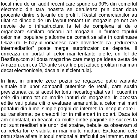
locul meu de un audit recent care spune ca 90% din comertul
electronic din tara noastra se deruleaza prin doar doua
procente dintre site-urile de profi l. Restul comerciantilor au
uitat ca dincolo de un layout tentant un magazin pe net are
nevoie de o infrastructura la fel de complexa si de o
organizare similara oricarui alt magazin. In fruntea topului
celor mai populare platforme de comert se afla in continuare
Okazii.ro, E-bay-ul romanesc care dovedeste ca „reducerea
intermediarilor” poate merge surprinzator de departe. Il
urmeaza un portal al celor mai tentante oferte, un fel de
BestBuy.com si doua magazine care merg pe ideea avuta de
Amazon.com, ca CD-urile si cartile pot aduce profituri mai mari
decat electronicele, daca ai suficient rulaj.
In fine, in primele zece pozitii se regasesc patru variante
virtuale ale unor companii puternice de retail, care sustin
previziunea ca si acest teritoriu necartografiat va fi cucerit in
cele din urma tot de marile lanturi de magazine. In aceasta
editie veti putea citi o evaluare amanuntita a celor mai mari
portaluri din lume, simple pagini de internet, la inceput, care i-
au transformat pe creatorii lor in miliardari in dolari. Daca tot
am constatat, in treacat, ca multe dintre paginile de succes la
noi sunt reeditari ale unor idei straine, trebuie sa observam si
ca reteta lor e viabila in mai multe moduri. Excluzand cele
patru ziare aflate in topul national al traficului pe internet, restul