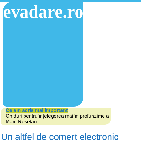
evadare.ro
Ce am scris mai important
Ghiduri pentru înțelegerea mai în profunzime a
Marii Resetări
Un altfel de comert electronic