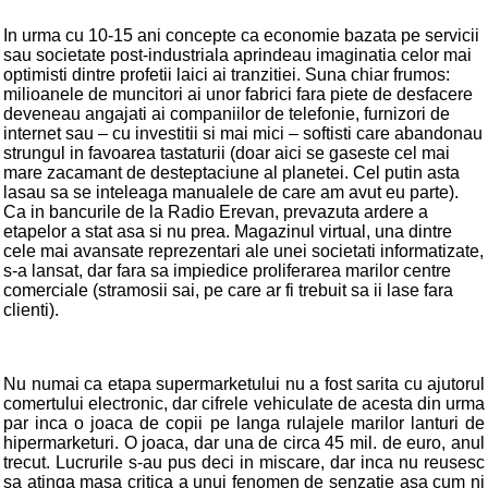
In urma cu 10-15 ani concepte ca economie bazata pe servicii
sau societate post-industriala aprindeau imaginatia celor mai
optimisti dintre profetii laici ai tranzitiei. Suna chiar frumos:
milioanele de muncitori ai unor fabrici fara piete de desfacere
deveneau angajati ai companiilor de telefonie, furnizori de
internet sau – cu investitii si mai mici – softisti care abandonau
strungul in favoarea tastaturii (doar aici se gaseste cel mai
mare zacamant de desteptaciune al planetei. Cel putin asta
lasau sa se inteleaga manualele de care am avut eu parte).
Ca in bancurile de la Radio Erevan, prevazuta ardere a
etapelor a stat asa si nu prea. Magazinul virtual, una dintre
cele mai avansate reprezentari ale unei societati informatizate,
s-a lansat, dar fara sa impiedice proliferarea marilor centre
comerciale (stramosii sai, pe care ar fi trebuit sa ii lase fara
clienti).
Nu numai ca etapa supermarketului nu a fost sarita cu ajutorul
comertului electronic, dar cifrele vehiculate de acesta din urma
par inca o joaca de copii pe langa rulajele marilor lanturi de
hipermarketuri. O joaca, dar una de circa 45 mil. de euro, anul
trecut. Lucrurile s-au pus deci in miscare, dar inca nu reusesc
sa atinga masa critica a unui fenomen de senzatie asa cum ni