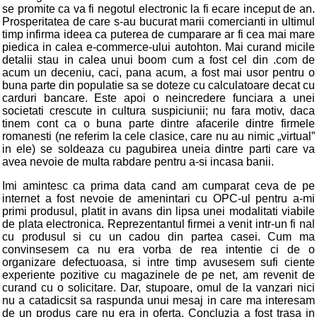
se promite ca va fi negotul electronic la fi ecare inceput de an.
Prosperitatea de care s-au bucurat marii comercianti in ultimul
timp infirma ideea ca puterea de cumparare ar fi cea mai mare
piedica in calea e-commerce-ului autohton. Mai curand micile
detalii stau in calea unui boom cum a fost cel din .com de
acum un deceniu, caci, pana acum, a fost mai usor pentru o
buna parte din populatie sa se doteze cu calculatoare decat cu
carduri bancare. Este apoi o neincredere funciara a unei
societati crescute in cultura suspiciunii; nu fara motiv, daca
tinem cont ca o buna parte dintre afacerile dintre firmele
romanesti (ne referim la cele clasice, care nu au nimic „virtual”
in ele) se soldeaza cu pagubirea uneia dintre parti care va
avea nevoie de multa rabdare pentru a-si incasa banii.
Imi amintesc ca prima data cand am cumparat ceva de pe
internet a fost nevoie de amenintari cu OPC-ul pentru a-mi
primi produsul, platit in avans din lipsa unei modalitati viabile
de plata electronica. Reprezentantul firmei a venit intr-un fi nal
cu produsul si cu un cadou din partea casei. Cum ma
convinsesem ca nu era vorba de rea intentie ci de o
organizare defectuoasa, si intre timp avusesem sufi ciente
experiente pozitive cu magazinele de pe net, am revenit de
curand cu o solicitare. Dar, stupoare, omul de la vanzari nici
nu a catadicsit sa raspunda unui mesaj in care ma interesam
de un produs care nu era in oferta. Concluzia a fost trasa in