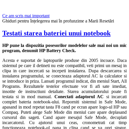
Ce am scris mai important
Ghiduri pentru înțelegerea mai în profunzime a Marii Resetări
Testati starea bateriei unui notebook
HP pune la dispozitia posesorilor modelelor sale mai noi un mic
program, denumit HP Battery Check.
Acesta e suportat de laptopurile produse din 2005 incoace. Daca
sistemul pe care il detineti nu este compatibil, veti primi un mesaj in
clipa in care incercati sa incepeti instalarea. Dupa descarcarea si
instalarea programului, se conecteaza adaptorul AC la calculator si
se introduce in priza. Lansati programul indicat, din meniul Start, All
Programs. Rezultatele testelor efectuate vor fi afi sate imediat,
insotite de instructiuni detaliate. Starea acumulatorului poate fi
testata si in mod manual.
Conectati adaptorul AC
si incarcati
complet bateria notebook-ului. Reporniti sistemul in Safe Mode,
apasand in mod repetat tasta F8 cand pe ecran apare logo-ul HP sau
Compaq. Puteti alege Safe Mode din meniul care apare deplasand
cursorul din sageti. Cand apare mesajul Safe Mode, decuplati
incarcatorul. Cu ajutorul unui ceas, cronometrati cat timp
functioneaza notebook-ul pana in clipa cand se va opri singur.