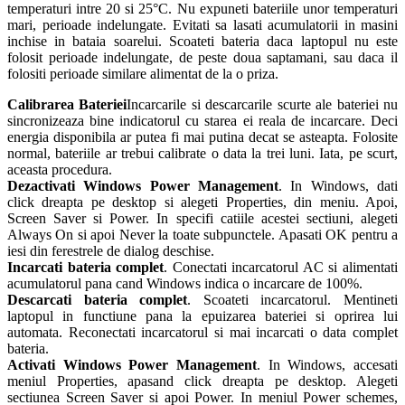
temperaturi intre 20 si 25°C. Nu expuneti bateriile unor temperaturi
mari, perioade indelungate. Evitati sa lasati acumulatorii in masini
inchise in bataia soarelui. Scoateti bateria daca laptopul nu este
folosit perioade indelungate, de peste doua saptamani, sau daca il
folositi perioade similare alimentat de la o priza.
Calibrarea Bateriei
Incarcarile si descarcarile scurte ale bateriei nu
sincronizeaza bine indicatorul cu starea ei reala de incarcare. Deci
energia disponibila ar putea fi mai putina decat se asteapta. Folosite
normal, bateriile ar trebui calibrate o data la trei luni. Iata, pe scurt,
aceasta procedura.
Dezactivati Windows Power Management
. In Windows, dati
click dreapta pe desktop si alegeti Properties, din meniu. Apoi,
Screen Saver si Power. In specifi catiile acestei sectiuni, alegeti
Always On si apoi Never la toate subpunctele. Apasati OK pentru a
iesi din ferestrele de dialog deschise.
Incarcati bateria complet
. Conectati incarcatorul AC si alimentati
acumulatorul pana cand Windows indica o incarcare de 100%.
Descarcati bateria complet
. Scoateti incarcatorul. Mentineti
laptopul in functiune pana la epuizarea bateriei si oprirea lui
automata. Reconectati incarcatorul si mai incarcati o data complet
bateria.
Activati Windows Power Management
. In Windows, accesati
meniul Properties, apasand click dreapta pe desktop. Alegeti
sectiunea Screen Saver si apoi Power. In meniul Power schemes,