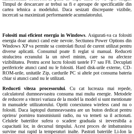
Timpul de descarcare ar trebui sa fi e aproape de specificatiile din
cartea tehnica a modelului. Daca sesizati discrepante vizibile,
incercati sa maximizati performantele acumulatorului.
Folositi mai eficient energia in Windows
. Asigurati-va ca folositi
energia doar atunci cand este nevoie. Sectiunea Power Options din
Windows XP va permite sa controlati fluxul de curent utilizat pentru
diverse aplicatii. Consumul poate fi reglat si manual. Reduceti
stralucirea ecranului la un nivel minim, care sa nu afecteze
vizibilitatea. Pentru acest lucru folositi tastele F7 sau F8. Decuplati
perifericele atunci cand nu le folositi. Hard disk-urile externe, CD-
ROM-urile, unitatile Zip, cardurile PC si altele pot consuma bateria
chiar si atunci cand nu le utilizati.
Reduceti viteza procesorului
. Cu cat lucreaza mai repede,
calculatorul dumneavoastra consuma mai multa energie. Metodele
de reducere a vitezei variaza de la model la model si sunt mentionate
in manualele utilizatorului. Opriti conexiunea wireless cand nu o
folositi. Daca laptopul dumneavoastra are un buton dedicat pentru
oprirea/ pornirea transmisiunii radio, nu va temeti sa il actionati.
Celulele bateriilor sufera o scadere graduala si ireversibila a
capacitatii lor, in decursul timpului. Acest proces de imbatranirea
survine mai rapid la temperaturi inalte. Pastrati bateriile Li-Ion la