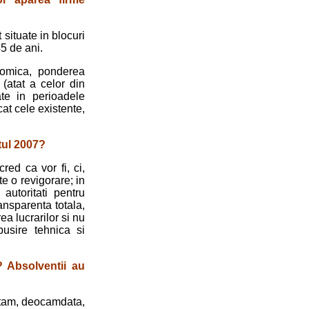
situate in blocuri
45 de ani.
nomica, ponderea
 (atat a celor din
te in perioa­dele
cat cele existente,
tul 2007?
ed ca vor fi, ci,
e o revigorare; in
autoritati pentru
ransparenta totala,
rea lucrarilor si nu
busire tehnica si
? Absolventii au
stam, deocamdata,