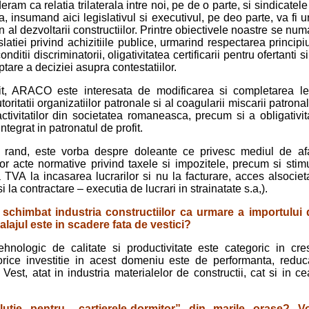
am ca relatia trilaterala intre noi, pe de o parte, si sindicatele
a, insumand aici legislativul si executivul, pe deo parte, va fi 
 al dezvoltarii constructiilor. Printre obiectivele noastre se nu
latiei privind achizitiile publice, urmarind respectarea principiu
nditii discriminatorii, oligativitatea certificarii pentru ofertanti s
tare a deciziei asupra contestatiilor.
t, ARACO este interesata de modificarea si completarea leg
toritatii organizatiilor patronale si al coagularii miscarii patro
tivitatilor din societatea romaneasca, precum si a obligativita
ntegrat in patronatul de profit.
l rand, este vorba despre doleante ce privesc mediul de afa
or acte normative privind taxele si impozitele, precum si stimul
TVA la incasarea lucrarilor si nu la facturare, acces alsocietat
i la contractare – executia de lucrari in strainatate s.a,).
 schimbat industria constructiilor ca urmare a importului 
ajul este in scadere fata de vestici?
ehnologic de calitate si productivitate este categoric in cre
 orice investitie in acest domeniu este de performanta, reduc
Vest, atat in industria materialelor de constructii, cat si in ce
lutie pentru „cartierele-dormitor” din marile orase? V