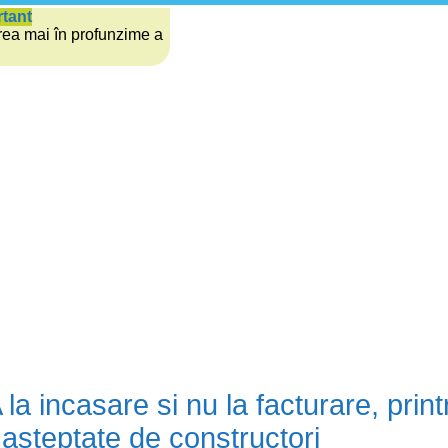
rtant
rea mai în profunzime a
la incasare si nu la facturare, print
le asteptate de constructori