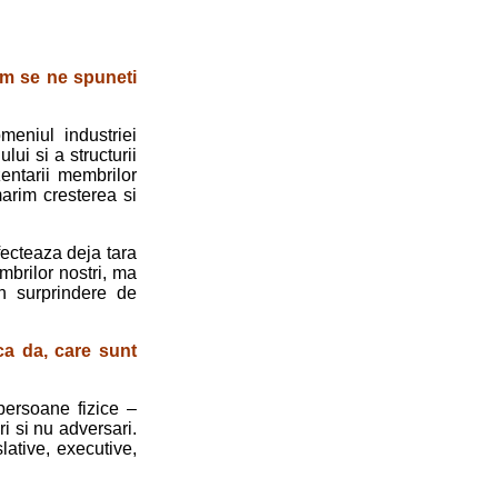
am se ne spuneti
eniul industriei
lui si a structurii
entarii mem­brilor
rmarim cresterea si
fecteaza deja tara
mbrilor nostri, ma
in surprindere de
ca da, care sunt
persoane fizice –
i si nu adversari.
lative, executive,