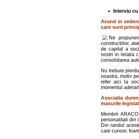
Interviu c
Avand in vedere
care sunt princ
Ne propunem 
constructiilor, at
de capital a soci
nostri in relatia 
consoli­darea aut
Nu trebuie pierdu
noastra, motiv pe
refer aici la so
momentul aderari
Asociatia dumne
masurile legisla
Membrii ARACO su
personalitati din
Din randul acesto
care cunosc foart