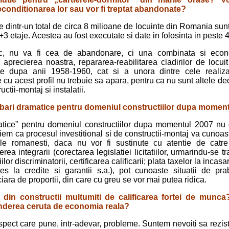
reconditionarea lor sau vor fi treptat abandonate?
e dintr-un total de circa 8 milioane de locuinte din Romania sunt 
3 etaje. Acestea au fost executate si date in folosinta in peste 
ric, nu va fi cea de abandonare, ci una combinata si eco
aprecierea noastra, repararea-reabilitarea cladirilor de locuit
ate dupa anii 1958-1960, cat si a unora dintre cele realiza
 cu acest profil nu trebuie sa apara, pentru ca nu sunt altele de
uctii-montaj si instalatii.
mbari dramatice pentru domeniul constructiilor dupa momen
tice” pentru domeniul constructiilor dupa momentul 2007 nu cr
iem ca procesul investitional si de constructii­-montaj va cunoast
ile romanesti, daca nu vor fi sustinute cu atentie de catre 
rea integrarii (corec­tarea legislatiei licitatiilor, urmarindu-se t
lor discriminatorii, certificarea calificarii; plata taxelor la incasa
ces la credite si garantii s.a.), pot cunoaste situatii de pra
ara de proportii, din care cu greu se vor mai putea ridica.
ii din constructii multumiti de calificarea fortei de munca
onderea ceruta de economia reala?
spect care pune, intr-adevar, probleme. Suntem nevoiti sa rezi