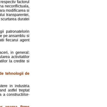
 respectiv factorul
una neconflictuala,
mara modificarea si
lui transparentei,
i scurtarea duratei
ii patronatelorin
nale pe ansamblu si
tii fiecarui agent
ceri, in general:
area activitatilor
ilor la credite si
de tehnologii de
stere in industria
and astfel treptat
a a constructiilor-
or aparea firme