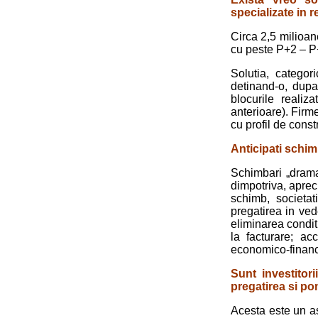
specializate in 
Circa 2,5 milioan
cu peste P+2 – P+
Solutia, catego
detinand-o, dupa 
blocurile realiz
anterioare). Firme
cu profil de constr
Anticipati schi
Schimbari „drama
dimpotriva, aprec
schimb, societat
pregatirea in vede
eliminarea conditii
la facturare; ac
economico-financi
Sunt investitor
pregatirea si p
Acesta este un a