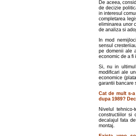
De aceea, consider
de decizie politic
in interesul comun
completarea legis
eliminarea unor co
de analiza si adop
In mod nemijloci
sensul cresteriiau
pe domenii ale ac
economic de a fi i
Si, nu in ultimu
modificari ale un
economice (plata 
garantii bancare s
Cat de mult s-a
dupa 1989? Decal
Nivelul tehnico-t
constructiilor si
decalajul fata de 
montaj.
Exista vreo so