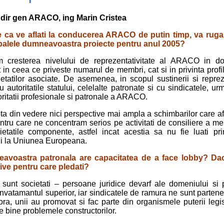
u dir gen ARACO, ing Marin Cristea
 ca ve aflati la conducerea ARACO de putin timp, va rug
ipalele dumneavoastra proiecte pentru anul 2005?
cresterea nivelului de reprezentati­vitate al ARACO in dom
at in ceea ce priveste numarul de membri, cat si in privinta profilu
etatilor asociate. De asemenea, in scopul sustinerii si reprez
cu autoritatile statului, celelalte patronate si cu sindicatele, u
oritatii profesionale si patronale a ARACO.
ta din vedere nici perspective mai ampla a schimbarilor care a
ntru care ne concentram serios pe activitati de consiliere a me
cietatile componente, astfel incat acestia sa nu fie luati pr
i la Uniunea Europeana.
avoastra patronala are capacitatea de a face lobby? Da
tive pentru care pledati?
nt societati – persoane juridice devarf ale domeniului si 
 invatamantul superior, iar sindicatele de ramura ne sunt partener
ra, unii au promovat si fac parte din organismele puterii legis
e bine problemele constructorilor.